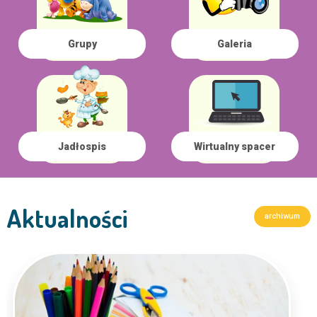
Grupy
Galeria
Jadłospis
Wirtualny spacer
Aktualności
archiwum