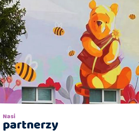
Nasi
partnerzy