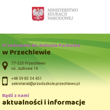
Przedszkole im. Kubusia Puchatka
w Przechlewie
Adres pocztowy:
77-320 Przechlewo
oś. Juźkowa 14
+48 59 83 34 451
sekretariat@przedszkole.przechlewo.pl
Bądź z nami
aktualności i informacje