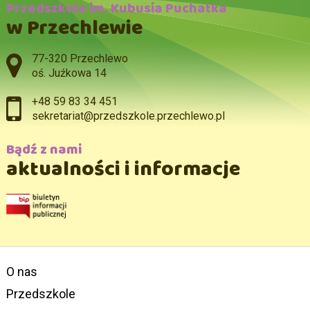
Przedszkole im. Kubusia Puchatka
w Przechlewie
Adres pocztowy:
77-320 Przechlewo
oś. Juźkowa 14
+48 59 83 34 451
sekretariat@przedszkole.przechlewo.pl
Bądź z nami
aktualności i informacje
O nas
Przedszkole