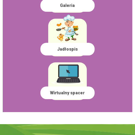
Galeria
Jadłospis
Wirtualny spacer