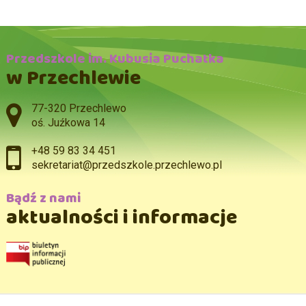
Przedszkole im. Kubusia Puchatka
w Przechlewie
Adres pocztowy:
77-320 Przechlewo
oś. Juźkowa 14
+48 59 83 34 451
sekretariat@przedszkole.przechlewo.pl
Bądź z nami
aktualności i informacje