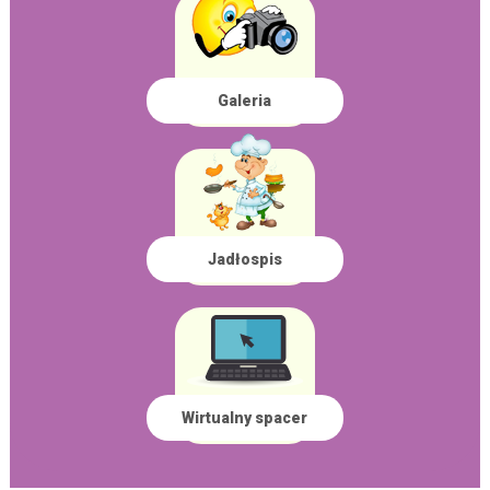
Galeria
Jadłospis
Wirtualny spacer