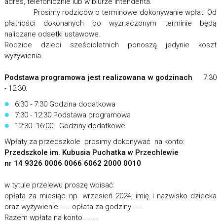
adres, telefonicznie lub w biurze Intendenta.
Prosimy rodziców o terminowe dokonywanie wpłat. Od
płatności dokonanych po wyznaczonym terminie będą
naliczane odsetki ustawowe.
Rodzice dzieci sześcioletnich ponoszą jedynie koszt
wyżywienia.
Podstawa programowa jest realizowana w godzinach
7:30
- 12:30.
6:30 - 7:30 Godzina dodatkowa
7:30 - 12:30 Podstawa programowa
12:30 -16:00 Godziny dodatkowe
Wpłaty za przedszkole prosimy dokonywać na konto:
Przedszkole im. Kubusia Puchatka w Przechlewie
nr 14 9326 0006 0066 6062 2000 0010
w tytule przelewu proszę wpisać:
opłata za miesiąc np. wrzesień 2024, imię i nazwisko dziecka
oraz wyżywienie ..... opłata za godziny .....
Razem wpłata na konto .......