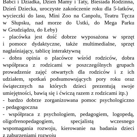
Babci i Dziadka, Dzień Mamy i Taty, Biesiada Rodzinna,
Dzień Dziecka, uroczyste zakończenie roku dla 5-latków,
wycieczki do lasu, Mini Zoo na Canpolu, Teatru Tęcza
w Słupsku, nad morze do Ustki, do Mega Parku
w Grudziądzu, do Łeby)
- placówka jest dość dobrze wyposażona w sprzęt
i pomoce dydaktyczne, także multimedialne, sprzęt
nagłaśniający, tablicę interaktywną
- dobra opinia o placówce wśród rodziców, dobra
współpraca z rodzicami w poszczególnych grupach
prowadzenie zajęć otwartych dla rodziców i z ich
udziałem, spotkań podsumowujących pory roku oraz
świątecznych na których dzieci prezentują swoje
umiejętności, bawią się i ćwiczą razem z rodzicami itp.)
- bardzo dobrze zorganizowana pomoc psychologiczno
- pedagogoczna
- współpraca z psychologiem, pedagogiem, logopedą,
oligofrenopedagogiem, specjalistą wczesnego
wspomagania rozwoju, kierowanie na badania dzieci
z zaburzeniami rozwoju