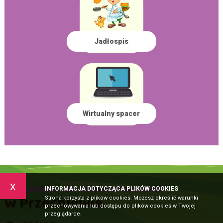
Jadłospis
Wirtualny spacer
x
Przedszkole im. Kubusia Puchatka
INFORMACJA DOTYCZĄCA PLIKÓW COOKIES
w Przechlewie
Strona korzysta z plików cookies. Możesz określić warunki
przechowywania lub dostępu do plików cookies w Twojej
przeglądarce.