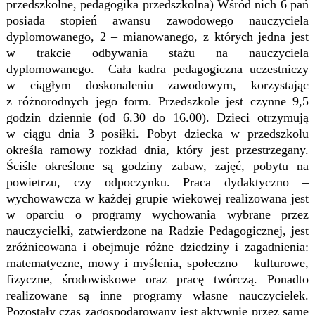
przedszkolne, pedagogika przedszkolna) Wśród nich 6 pań
posiada stopień awansu zawodowego nauczyciela
dyplomowanego, 2 – mianowanego, z których jedna jest
w trakcie odbywania stażu na nauczyciela
dyplomowanego. Cała kadra pedagogiczna uczestniczy
w ciągłym doskonaleniu zawodowym, korzystając
z różnorodnych jego form. Przedszkole jest czynne 9,5
godzin dziennie (od 6.30 do 16.00). Dzieci otrzymują
w ciągu dnia 3 posiłki. Pobyt dziecka w przedszkolu
określa ramowy rozkład dnia, który jest przestrzegany.
Ściśle określone są godziny zabaw, zajęć, pobytu na
powietrzu, czy odpoczynku. Praca dydaktyczno –
wychowawcza w każdej grupie wiekowej realizowana jest
w oparciu o programy wychowania wybrane przez
nauczycielki, zatwierdzone na Radzie Pedagogicznej, jest
zróżnicowana i obejmuje różne dziedziny i zagadnienia:
matematyczne, mowy i myślenia, społeczno – kulturowe,
fizyczne, środowiskowe oraz pracę twórczą. Ponadto
realizowane są inne programy własne nauczycielek.
Pozostały czas zagospodarowany jest aktywnie przez same