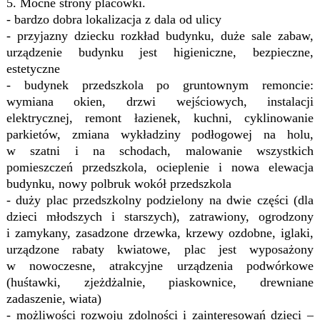
5. Mocne strony placówki
.
- bardzo dobra lokalizacja z dala od ulicy
- przyjazny dziecku rozkład budynku, duże sale zabaw,
urządzenie budynku jest higieniczne, bezpieczne,
estetyczne
- budynek przedszkola po gruntownym remoncie:
wymiana okien, drzwi wejściowych, instalacji
elektrycznej, remont łazienek, kuchni, cyklinowanie
parkietów, zmiana wykładziny podłogowej na holu,
w szatni i na schodach, malowanie wszystkich
pomieszczeń przedszkola, ocieplenie i nowa elewacja
budynku, nowy polbruk wokół przedszkola
- duży plac przedszkolny podzielony na dwie części (dla
dzieci młodszych i starszych), zatrawiony, ogrodzony
i zamykany, zasadzone drzewka, krzewy ozdobne, iglaki,
urządzone rabaty kwiatowe, plac jest wyposażony
w nowoczesne, atrakcyjne urządzenia podwórkowe
(huśtawki, zjeżdżalnie, piaskownice, drewniane
zadaszenie, wiata)
- możliwości rozwoju zdolności i zainteresowań dzieci –