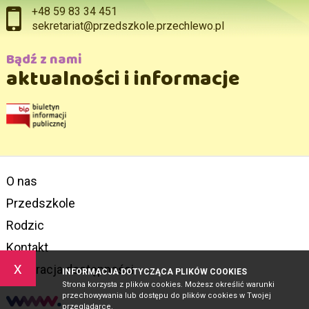
+48 59 83 34 451
sekretariat@przedszkole.przechlewo.pl
Bądź z nami
aktualności i informacje
O nas
Przedszkole
Rodzic
Kontakt
x
Deklaracja dostępności
INFORMACJA DOTYCZĄCA PLIKÓW COOKIES
Strona korzysta z plików cookies. Możesz określić warunki
przechowywania lub dostępu do plików cookies w Twojej
przeglądarce.