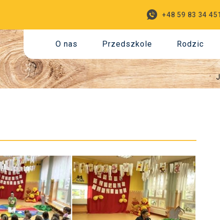
+48 59 83 34 45
O nas
Przedszkole
Rodzic
J