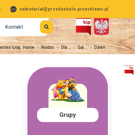
1
sekretariat@przedszkole.przechlewo.pl
Kontakt
esteś tutaj:
Home
>
Rodzic
>
Dla ...
>
Gal ...
>
Dzień ...
Grupy