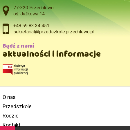
Adres pocztowy:
77-320 Przechlewo
oś. Juźkowa 14
+48 59 83 34 451
sekretariat@przedszkole.przechlewo.pl
Bądź z nami
aktualności i informacje
O nas
Przedszkole
Rodzic
Kontakt