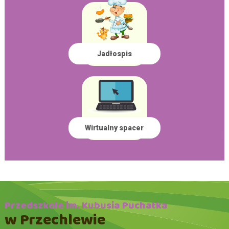
Jadłospis
Wirtualny spacer
Przedszkole im. Kubusia Puchatka
w Przechlewie