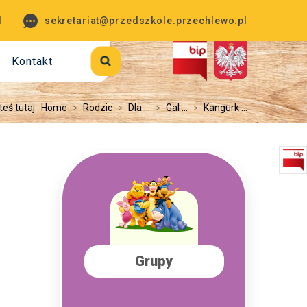
1
sekretariat@przedszkole.przechlewo.pl
Kontakt
teś tutaj:
Home
>
Rodzic
>
Dla ...
>
Gal ...
>
Kangurk ...
Grupy