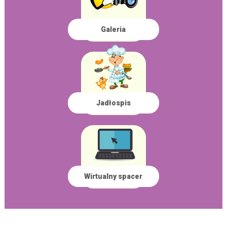
Galeria
Jadłospis
Wirtualny spacer