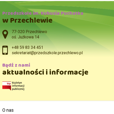
Przedszkole im. Kubusia Puchatka
w Przechlewie
Adres pocztowy:
77-320 Przechlewo
oś. Juźkowa 14
+48 59 83 34 451
sekretariat@przedszkole.przechlewo.pl
Bądź z nami
aktualności i informacje
O nas