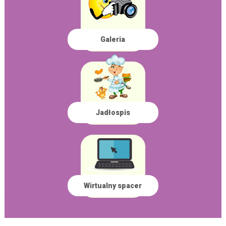
Galeria
Jadłospis
Wirtualny spacer