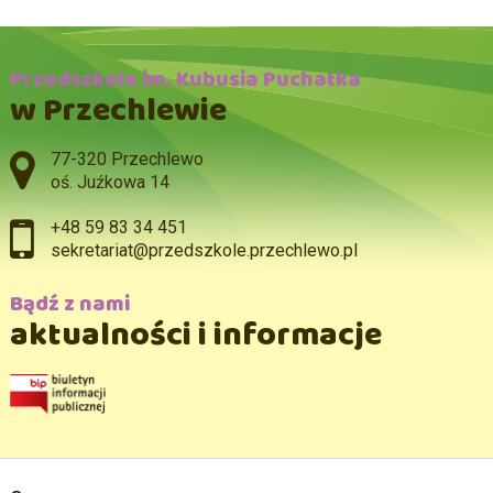
Przedszkole im. Kubusia Puchatka
w Przechlewie
Adres pocztowy:
77-320 Przechlewo
oś. Juźkowa 14
+48 59 83 34 451
sekretariat@przedszkole.przechlewo.pl
Bądź z nami
aktualności i informacje