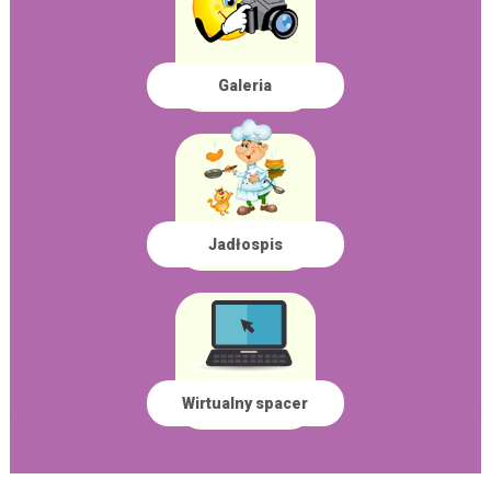
Galeria
Jadłospis
Wirtualny spacer