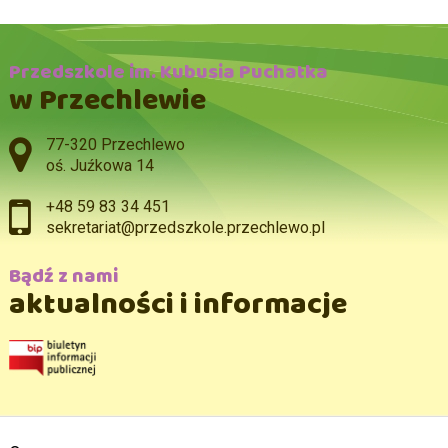
Przedszkole im. Kubusia Puchatka
w Przechlewie
Adres pocztowy:
77-320 Przechlewo
oś. Juźkowa 14
+48 59 83 34 451
sekretariat@przedszkole.przechlewo.pl
Bądź z nami
aktualności i informacje