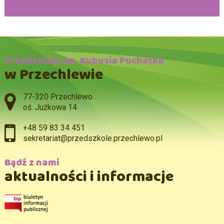
Przedszkole im. Kubusia Puchatka
w Przechlewie
Adres pocztowy:
77-320 Przechlewo
oś. Juźkowa 14
+48 59 83 34 451
sekretariat@przedszkole.przechlewo.pl
Bądź z nami
aktualności i informacje