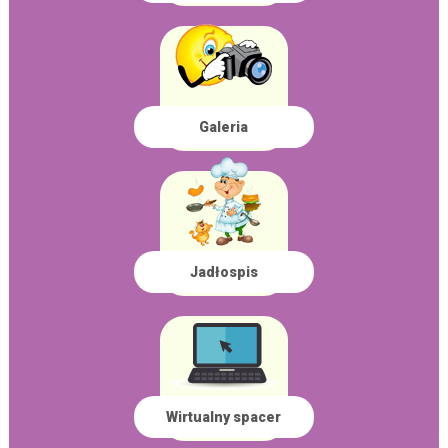
Galeria
Jadłospis
Wirtualny spacer