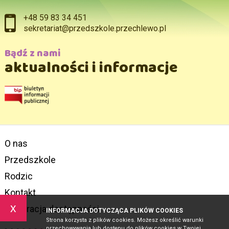
+48 59 83 34 451
sekretariat@przedszkole.przechlewo.pl
Bądź z nami
aktualności i informacje
O nas
Przedszkole
Rodzic
Kontakt
x
Deklaracja dostępności
INFORMACJA DOTYCZĄCA PLIKÓW COOKIES
Strona korzysta z plików cookies. Możesz określić warunki
przechowywania lub dostępu do plików cookies w Twojej