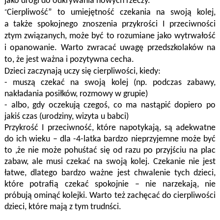
jako drogi do odkrywania nowych rzeczy.
“
Cierpliwość”
to umiejętność czekania na swoją kolej,
a także spokojnego znoszenia przykrości I przeciwności
ztym związanych, może być to rozumiane jako wytrwałość
i opanowanie. Warto zwracać uwagę przedszkolaków na
to, że jest ważna i pozytywna cecha.
Dzieci zaczynają uczy się cierpliwości, kiedy:
- muszą czekać na swoją kolej (np. podczas zabawy,
nakładania posiłków, rozmowy w grupie)
- albo, gdy oczekują czegoś, co ma nastąpić dopiero po
jakiś czas (urodziny, wizyta u babci)
Przykrość I przeciwność, które napotykają, są adekwatne
do ich wieku – dla -4-latka bardzo nieprzyjemne może być
to ,że nie może pohuśtać się od razu po przyjściu na plac
zabaw, ale musi czekać na swoją kolej. Czekanie nie jest
łatwe, dlatego bardzo ważne jest chwalenie tych dzieci,
które potrafią czekać spokojnie – nie narzekają, nie
próbują ominąć kolejki. Warto też zachęcać do cierpliwości
dzieci, które mają z tym trudnści.