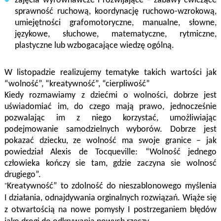
zajęcia wyrównawcze i rozwijające – zabawy ćwiczące
sprawność ruchową,
koordynację ruchowo
-
wzrokową,
umiejętności grafomotoryczne, manualne, słowne,
językowe, słuchowe, matematyczne, rytmiczne,
plastyczne lub wzbogacające wiedzę ogólną.
W listopadzie realizujemy tematyke takich wartości jak
“wolność”, “kreatywność”, “cierpliwość”
Kiedy rozmawiamy z dziećmi o
wolności
, dobrze jest
uświadomiać im, do czego mają prawo, jednocześnie
pozwalając im z niego korzystać, umożliwiając
podejmowanie samodzielnych wyborów. Dobrze jest
pokazać dziecku, ze wolność ma swoje granice – jak
powiedział Alexis de Tocqueville: “Wolność jednego
człowieka kończy sie tam, gdzie zaczyna sie wolnosć
drugiego”.
“
Kreatywność”
to zdolność do nieszablonowego myślenia
I działania, odnajdywania orginalnych rozwiązań. Wiąże się
z otwartością na nowe pomysły I postrzeganiem błędów