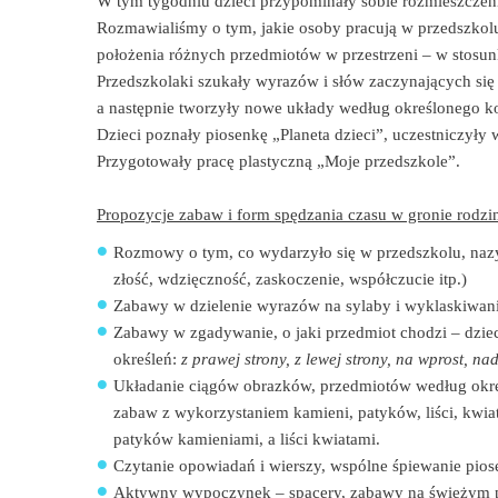
W tym tygodniu dzieci przypominały sobie rozmieszczeni
Rozmawialiśmy o tym, jakie osoby pracują w przedszkolu 
położenia różnych przedmiotów w przestrzeni – w stosu
Przedszkolaki szukały wyrazów i słów zaczynających się
a następnie tworzyły nowe układy według określonego k
Dzieci poznały piosenkę „Planeta dzieci”, uczestniczy
Przygotowały pracę plastyczną „Moje przedszkole”.
Propozycje zabaw i form spędzania czasu w gronie rodz
Rozmowy o tym, co wydarzyło się w przedszkolu, nazyw
złość, wdzięczność, zaskoczenie, współczucie itp.)
Zabawy w dzielenie wyrazów na sylaby i wyklaskiwani
Zabawy w zgadywanie, o jaki przedmiot chodzi – dzieci
określeń:
z prawej strony, z lewej strony, na wprost, na
Układanie ciągów obrazków, przedmiotów według okreś
zabaw z wykorzystaniem kamieni, patyków, liści, kwiató
patyków kamieniami, a liści kwiatami.
Czytanie opowiadań i wierszy, wspólne śpiewanie pio
Aktywny wypoczynek – spacery, zabawy na świeżym po