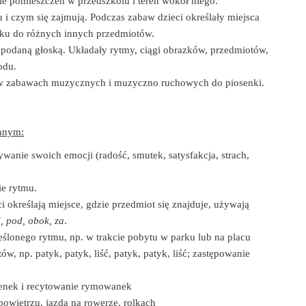
e pomieszczeń w przedszkolu i teren wokół niego.
i czym się zajmują. Podczas zabaw dzieci określały miejsca
nku do różnych innych przedmiotów.
 podaną głoską. Układały rytmy, ciągi obrazków, przedmiotów,
odu.
ły w zabawach muzycznych i muzyczno ruchowych do piosenki.
innym:
anie swoich emocji (radość, smutek, satysfakcja, strach,
e rytmu.
 określają miejsce, gdzie przedmiot się znajduje, używają
d, pod, obok, za
.
lonego rytmu, np. w trakcie pobytu w parku lub na placu
w, np. patyk, patyk, liść, patyk, patyk, liść; zastępowanie
senek i recytowanie rymowanek
wietrzu, jazda na rowerze, rolkach