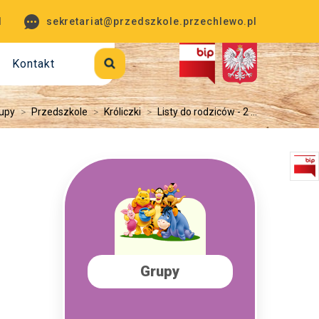
1
sekretariat@przedszkole.przechlewo.pl
Kontakt
upy
>
Przedszkole
>
Króliczki
>
Listy do rodziców - 2 ...
Grupy