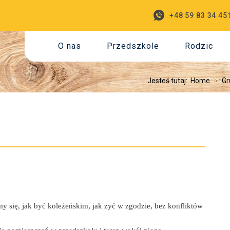
+48 59 83 34 45
O nas
Przedszkole
Rodzic
Jesteś tutaj:
Home
>
Gr
y się, jak być koleżeńskim, jak żyć w zgodzie, bez konfliktów