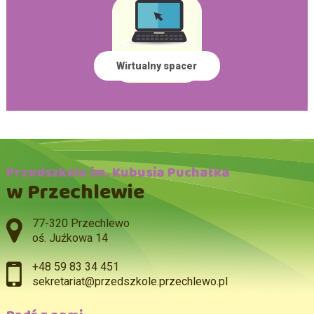
Wirtualny spacer
Przedszkole im. Kubusia Puchatka
w Przechlewie
Adres pocztowy:
77-320 Przechlewo
oś. Juźkowa 14
+48 59 83 34 451
sekretariat@przedszkole.przechlewo.pl