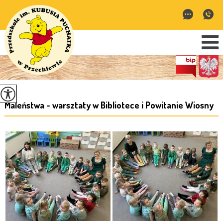
Maleństwa - warsztaty w Bibliotece i Powitanie Wiosny