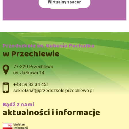
Wirtualny spacer
Przedszkole im. Kubusia Puchatka
w Przechlewie
Adres pocztowy:
77-320 Przechlewo
oś. Juźkowa 14
+48 59 83 34 451
sekretariat@przedszkole.przechlewo.pl
Bądź z nami
aktualności i informacje