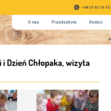
+48 59 83 34 45
O nas
Przedszkole
Rodzic
Je
i i Dzień Chłopaka, wizyta