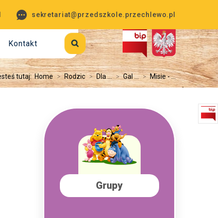
1
sekretariat@przedszkole.przechlewo.pl
Kontakt
steś tutaj:
Home
>
Rodzic
>
Dla ...
>
Gal ...
>
Misie - ...
Grupy