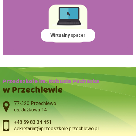
Wirtualny spacer
Przedszkole im. Kubusia Puchatka
w Przechlewie
Adres pocztowy:
77-320 Przechlewo
oś. Juźkowa 14
+48 59 83 34 451
sekretariat@przedszkole.przechlewo.pl