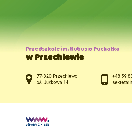
Przedszkole im. Kubusia Puchatka
w Przechlewie
Adres pocztowy:
77-320 Przechlewo
+48 59 8
oś. Juźkowa 14
sekretar