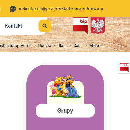
1
sekretariat@przedszkole.przechlewo.pl
Kontakt
steś tutaj:
Home
>
Rodzic
>
Dla ...
>
Gal ...
>
Misie - ...
Grupy