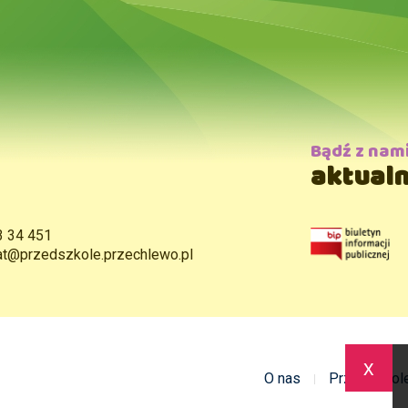
Bądź z nam
aktualn
3 34 451
iat@przedszkole.przechlewo.pl
x
O nas
Przedszkol