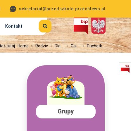
1
sekretariat@przedszkole.przechlewo.pl
Kontakt
teś tutaj:
Home
>
Rodzic
>
Dla ...
>
Gal ...
>
Puchatk ...
Grupy