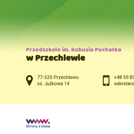
Przedszkole im. Kubusia Puchatka
w Przechlewie
Adres pocztowy:
77-320 Przechlewo
+48 59 8
oś. Juźkowa 14
sekretar