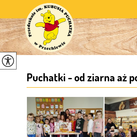
Puchatki - od ziarna aż p