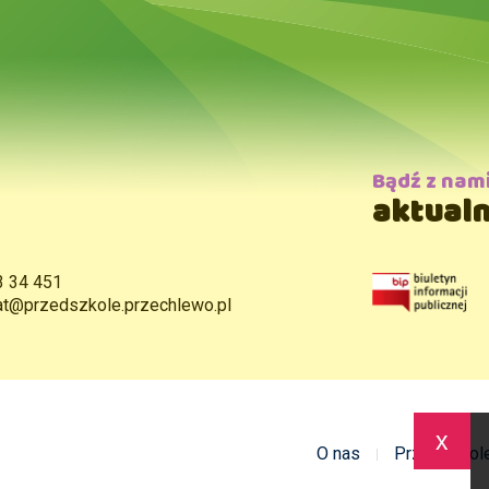
Bądź z nam
aktualn
3 34 451
iat@przedszkole.przechlewo.pl
x
O nas
Przedszkol