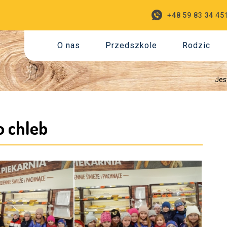
+48 59 83 34 45
O nas
Przedszkole
Rodzic
Jes
o chleb