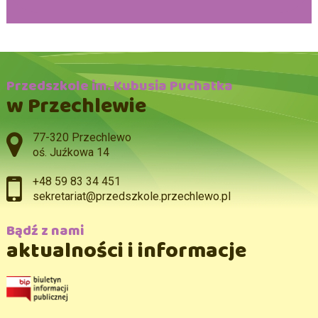
Przedszkole im. Kubusia Puchatka
w Przechlewie
Adres pocztowy:
77-320 Przechlewo
oś. Juźkowa 14
+48 59 83 34 451
sekretariat@przedszkole.przechlewo.pl
Bądź z nami
aktualności i informacje