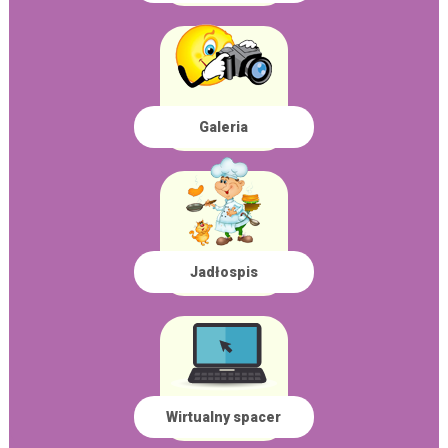
Galeria
Jadłospis
Wirtualny spacer