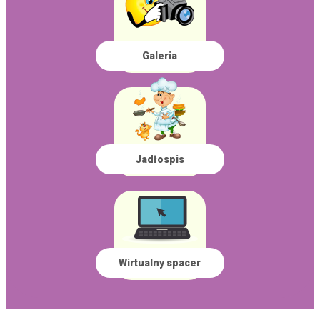
Galeria
Jadłospis
Wirtualny spacer