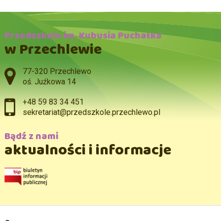
Przedszkole im. Kubusia Puchatka
w Przechlewie
Adres pocztowy:
77-320 Przechlewo
oś. Juźkowa 14
+48 59 83 34 451
sekretariat@przedszkole.przechlewo.pl
Bądź z nami
aktualności i informacje