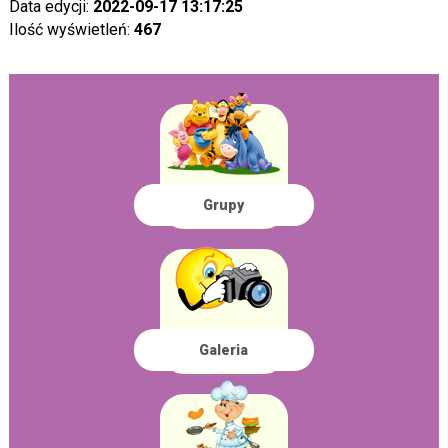
Data edycji:
2022-09-17 13:17:25
Ilość wyświetleń:
467
Grupy
Galeria