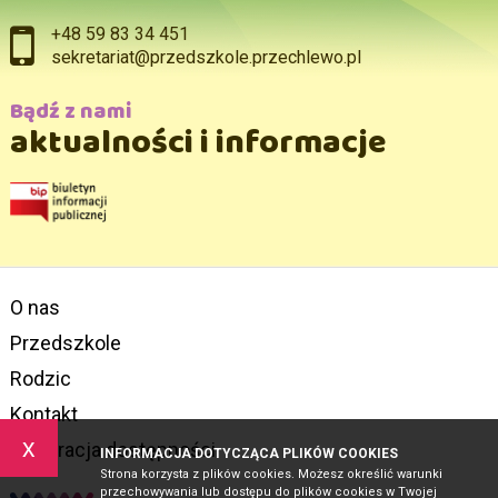
+48 59 83 34 451
sekretariat@przedszkole.przechlewo.pl
Bądź z nami
aktualności i informacje
O nas
Przedszkole
Rodzic
Kontakt
x
Deklaracja dostępności
INFORMACJA DOTYCZĄCA PLIKÓW COOKIES
Strona korzysta z plików cookies. Możesz określić warunki
przechowywania lub dostępu do plików cookies w Twojej