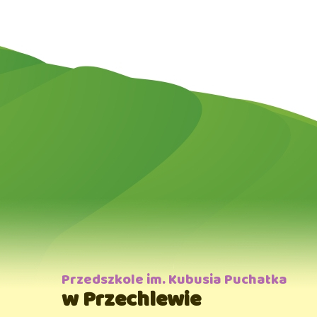
Przedszkole im. Kubusia Puchatka
w Przechlewie