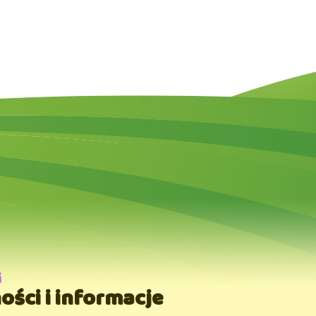
i
ości i informacje