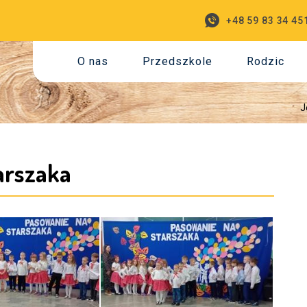
+48 59 83 34 45
O nas
Przedszkole
Rodzic
J
arszaka