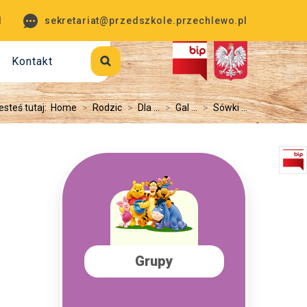
1
sekretariat@przedszkole.przechlewo.pl
Kontakt
esteś tutaj:
Home
>
Rodzic
>
Dla ...
>
Gal ...
>
Sówki ...
Grupy