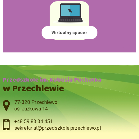
Wirtualny spacer
Przedszkole im. Kubusia Puchatka
w Przechlewie
Adres pocztowy:
77-320 Przechlewo
oś. Juźkowa 14
+48 59 83 34 451
sekretariat@przedszkole.przechlewo.pl