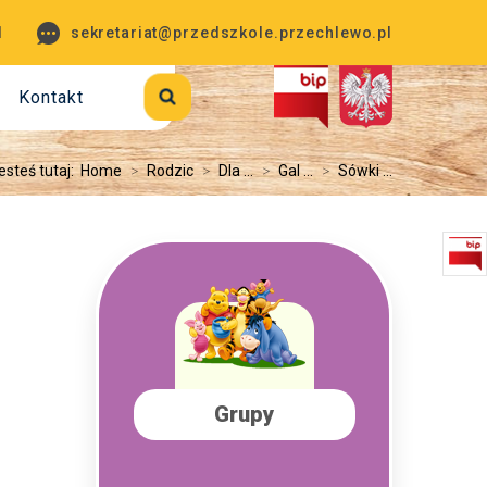
1
sekretariat@przedszkole.przechlewo.pl
Kontakt
esteś tutaj:
Home
>
Rodzic
>
Dla ...
>
Gal ...
>
Sówki ...
Grupy