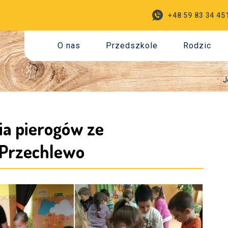
+48 59 83 34 45
O nas
Przedszkole
Rodzic
J
ia pierogów ze
 Przechlewo