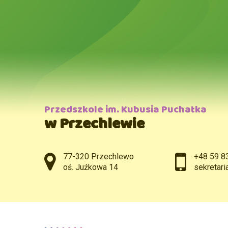
Przedszkole im. Kubusia Puchatka
w Przechlewie
Adres pocztowy:
77-320 Przechlewo
+48 59 8
oś. Juźkowa 14
sekretar