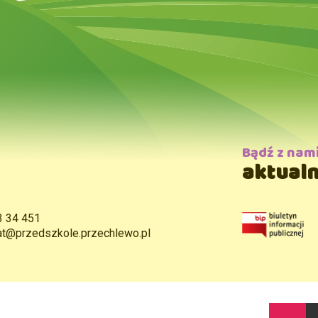
Bądź z nam
aktualn
3 34 451
iat@przedszkole.przechlewo.pl