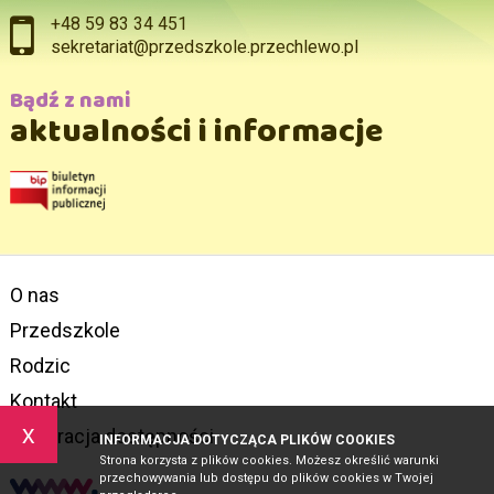
+48 59 83 34 451
sekretariat@przedszkole.przechlewo.pl
Bądź z nami
aktualności i informacje
O nas
Przedszkole
Rodzic
Kontakt
x
Deklaracja dostępności
INFORMACJA DOTYCZĄCA PLIKÓW COOKIES
Strona korzysta z plików cookies. Możesz określić warunki
przechowywania lub dostępu do plików cookies w Twojej