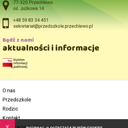
Adres pocztowy:
77-320 Przechlewo
oś. Juźkowa 14
+48 59 83 34 451
sekretariat@przedszkole.przechlewo.pl
Bądź z nami
aktualności i informacje
O nas
Przedszkole
Rodzic
Kontakt
x
Deklaracja dostępności