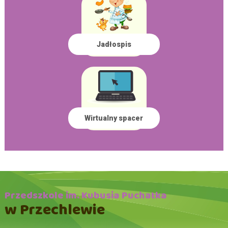
Jadłospis
Wirtualny spacer
Przedszkole im. Kubusia Puchatka
w Przechlewie