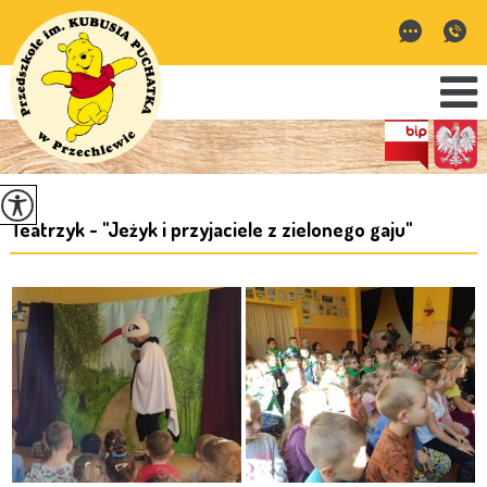
Teatrzyk - ''Jeżyk i przyjaciele z zielonego gaju''