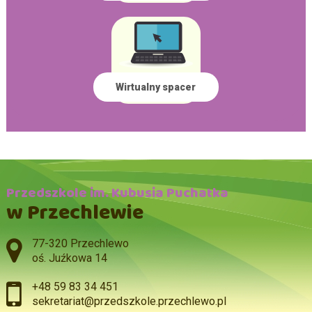
Wirtualny spacer
Przedszkole im. Kubusia Puchatka
w Przechlewie
Adres pocztowy:
77-320 Przechlewo
oś. Juźkowa 14
+48 59 83 34 451
sekretariat@przedszkole.przechlewo.pl