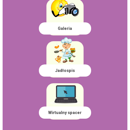
Galeria
Jadłospis
Wirtualny spacer