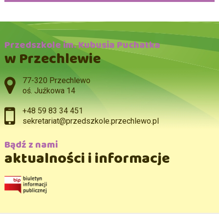
Przedszkole im. Kubusia Puchatka
w Przechlewie
Adres pocztowy:
77-320 Przechlewo
oś. Juźkowa 14
+48 59 83 34 451
sekretariat@przedszkole.przechlewo.pl
Bądź z nami
aktualności i informacje