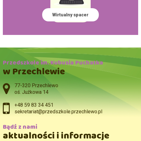
Wirtualny spacer
Przedszkole im. Kubusia Puchatka
w Przechlewie
Adres pocztowy:
77-320 Przechlewo
oś. Juźkowa 14
+48 59 83 34 451
sekretariat@przedszkole.przechlewo.pl
Bądź z nami
aktualności i informacje