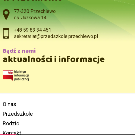
Adres pocztowy:
77-320 Przechlewo
oś. Juźkowa 14
+48 59 83 34 451
sekretariat@przedszkole.przechlewo.pl
Bądź z nami
aktualności i informacje
O nas
Przedszkole
Rodzic
Kontakt