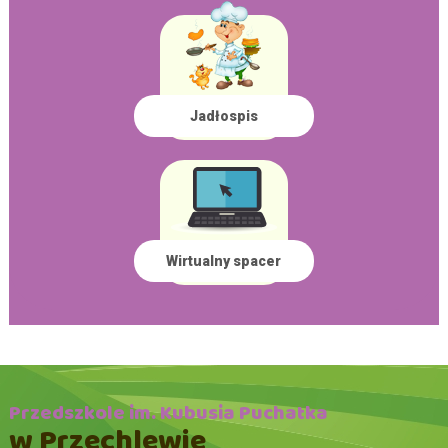
Jadłospis
Wirtualny spacer
Przedszkole im. Kubusia Puchatka
w Przechlewie