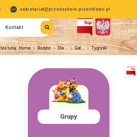
1
sekretariat@przedszkole.przechlewo.pl
Kontakt
teś tutaj:
Home
>
Rodzic
>
Dla ...
>
Gal ...
>
Tygrysk ...
Grupy