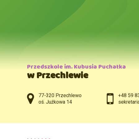
Przedszkole im. Kubusia Puchatka
w Przechlewie
Adres pocztowy:
77-320 Przechlewo
+48 59 8
oś. Juźkowa 14
sekretar