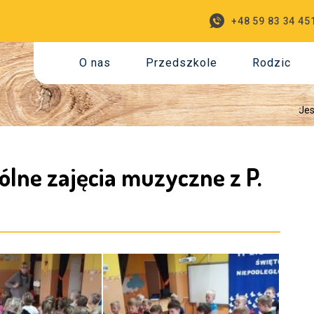
+48 59 83 34 45
O nas
Przedszkole
Rodzic
Jes
pólne zajęcia muzyczne z P.