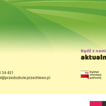
Bądź z nam
aktualn
3 34 451
iat@przedszkole.przechlewo.pl