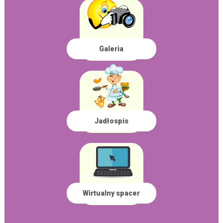
Galeria
Jadłospis
Wirtualny spacer