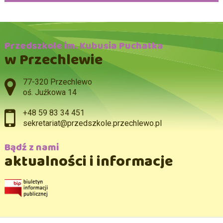
Przedszkole im. Kubusia Puchatka
w Przechlewie
Adres pocztowy:
77-320 Przechlewo
oś. Juźkowa 14
+48 59 83 34 451
sekretariat@przedszkole.przechlewo.pl
Bądź z nami
aktualności i informacje