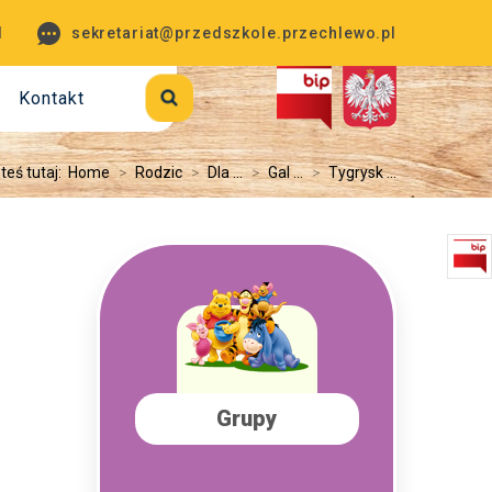
1
sekretariat@przedszkole.przechlewo.pl
Kontakt
teś tutaj:
Home
>
Rodzic
>
Dla ...
>
Gal ...
>
Tygrysk ...
Grupy