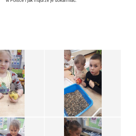
w Polsce i jak mądrze je dokarmiać.