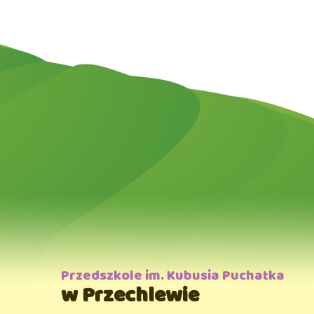
Przedszkole im. Kubusia Puchatka
w Przechlewie