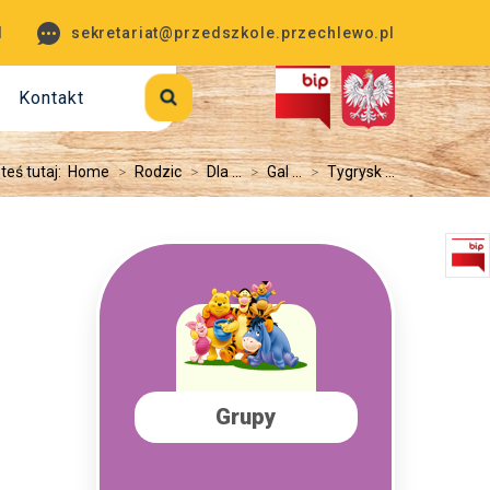
1
sekretariat@przedszkole.przechlewo.pl
Kontakt
teś tutaj:
Home
>
Rodzic
>
Dla ...
>
Gal ...
>
Tygrysk ...
Grupy