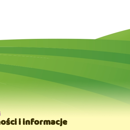
i
ości i informacje