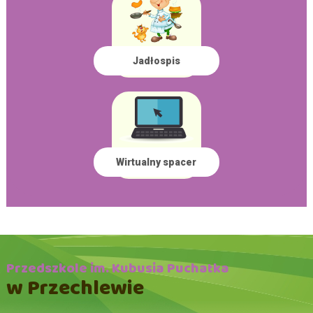
Jadłospis
Wirtualny spacer
Przedszkole im. Kubusia Puchatka
w Przechlewie