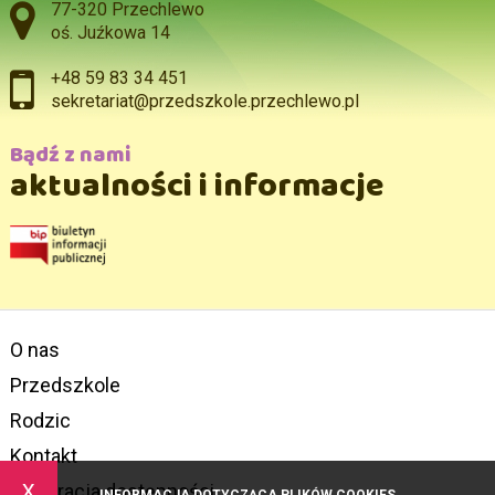
Adres pocztowy:
77-320 Przechlewo
oś. Juźkowa 14
+48 59 83 34 451
sekretariat@przedszkole.przechlewo.pl
Bądź z nami
aktualności i informacje
O nas
Przedszkole
Rodzic
Kontakt
x
Deklaracja dostępności