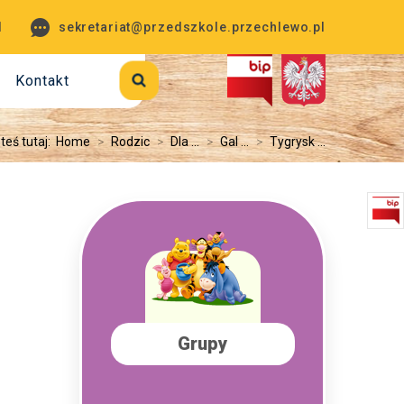
1
sekretariat@przedszkole.przechlewo.pl
Kontakt
teś tutaj:
Home
>
Rodzic
>
Dla ...
>
Gal ...
>
Tygrysk ...
Grupy