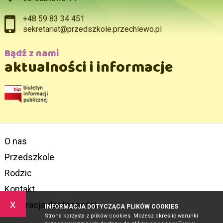
+48 59 83 34 451
sekretariat@przedszkole.przechlewo.pl
Bądź z nami
aktualności i informacje
O nas
Przedszkole
Rodzic
Kontakt
x
Deklaracja dostępności
INFORMACJA DOTYCZĄCA PLIKÓW COOKIES
Strona korzysta z plików cookies. Możesz określić warunki