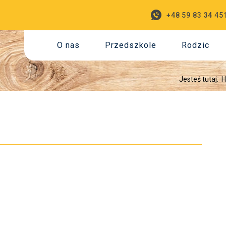
+48 59 83 34 45
O nas
Przedszkole
Rodzic
Jesteś tutaj: