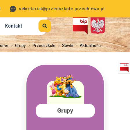
1
sekretariat@przedszkole.przechlewo.pl
Kontakt
Home
>
Grupy
>
Przedszkole
>
Sówki
>
Aktualności ...
Grupy