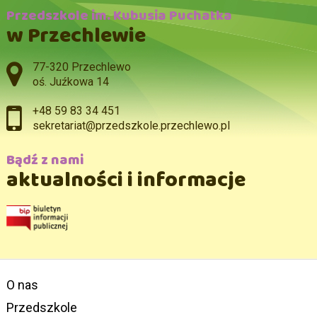
Przedszkole im. Kubusia Puchatka
w Przechlewie
Adres pocztowy:
77-320 Przechlewo
oś. Juźkowa 14
+48 59 83 34 451
sekretariat@przedszkole.przechlewo.pl
Bądź z nami
aktualności i informacje
O nas
Przedszkole