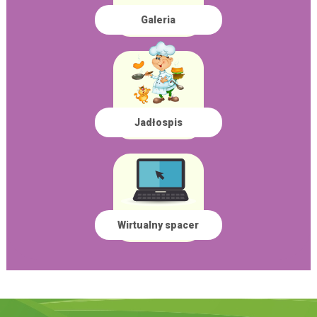
Galeria
Jadłospis
Wirtualny spacer