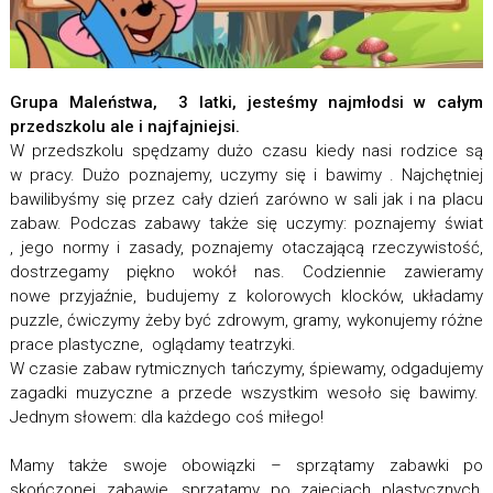
Grupa Maleństwa, 3 latki, jesteśmy najmłodsi w całym
przedszkolu ale i najfajniejsi.
W przedszkolu spędzamy dużo czasu kiedy nasi rodzice są
w pracy. Dużo poznajemy, uczymy się i bawimy . Najchętniej
bawilibyśmy się przez cały dzień zarówno w sali jak i na placu
zabaw. Podczas zabawy także się uczymy: poznajemy świat
, jego normy i zasady, poznajemy otaczającą rzeczywistość,
dostrzegamy piękno wokół nas. Codziennie zawieramy
nowe przyjaźnie, budujemy z kolorowych klocków, układamy
puzzle, ćwiczymy żeby być zdrowym, gramy, wykonujemy różne
prace plastyczne, oglądamy teatrzyki.
W czasie zabaw rytmicznych tańczymy, śpiewamy, odgadujemy
zagadki muzyczne a przede wszystkim wesoło się bawimy.
Jednym słowem: dla każdego coś miłego!
Mamy także swoje obowiązki – sprzątamy zabawki po
skończonej zabawie, sprzątamy po zajęciach plastycznych,